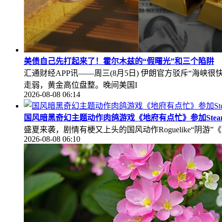
美债自己先打起来了！霍尔木兹的“假曙光”和三个陷阱
汇通财经APP讯——周三(8月5日) 伊朗官方驳斥“
走弱，黄金高位盘整。晚间美国I
2026-08-08 06:14
国风暗黑奇幻主题动作肉鸽游戏《地府有点忙》参加Stea
盛夏来袭，剧情有梗又上头的国风动作Roguelike“阴
2026-08-08 06:10