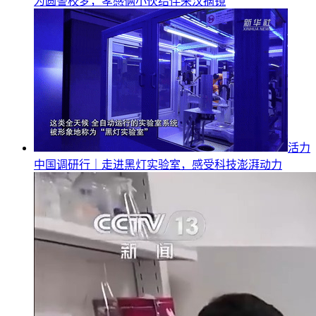
为圆警校梦，孝感俩小伙结伴来汉摘镜
活力
中国调研行｜走进黑灯实验室，感受科技澎湃动力