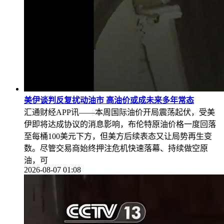
美伊谈判反复扰动油市 高油价或成未来多年常态
汇通财经APP讯——本周国际油价开局震荡起伏，受美
伊即将达成协议的消息影响，布伦特原油价格一度回落
至每桶100美元下方，但美方后续表态又让局势再生变
数。尽管交易商始终押注危机快速落幕、持续做空原
油，可
2026-08-07 01:08