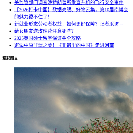
美监管部门调查涉特朗普所乘直升机的飞行安全事件
【2026打卡中国】数据亮眼、好物云集，第10届南博会
的魅力藏不住了！
新就业形态劳动者权益，如何更好保障？记者采访→
给女朋友送玫瑰花注意哪些？
2025英国硕士留学保证金全攻略
邂逅中原非遗之美！《非遗里的中国》走进河南
精彩图文