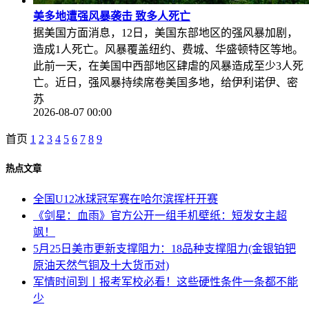
美多地遭强风暴袭击 致多人死亡
据美国方面消息，12日，美国东部地区的强风暴加剧，
造成1人死亡。风暴覆盖纽约、费城、华盛顿特区等地。
此前一天，在美国中西部地区肆虐的风暴造成至少3人死
亡。近日，强风暴持续席卷美国多地，给伊利诺伊、密
苏
2026-08-07 00:00
首页
1
2
3
4
5
6
7
8
9
热点文章
全国U12冰球冠军赛在哈尔滨挥杆开赛
《剑星：血雨》官方公开一组手机壁纸：短发女主超
飒！
5月25日美市更新支撑阻力：18品种支撑阻力(金银铂钯
原油天然气铜及十大货币对)
军情时间到丨报考军校必看！这些硬性条件一条都不能
少