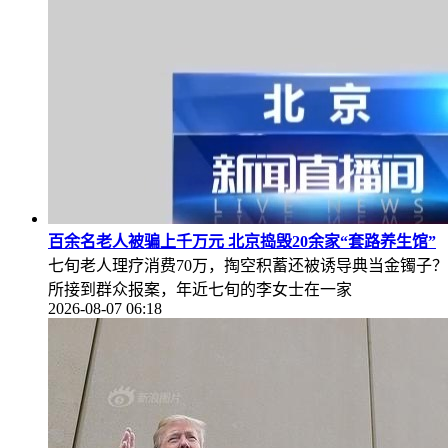
百余名老人被骗上千万元 北京捣毁20余家“套路养生馆”
七旬老人理疗消费70万，掏空积蓄还被诱导典当金镯子
所接到群众报案，年近七旬的李女士在一家
2026-08-07 06:18