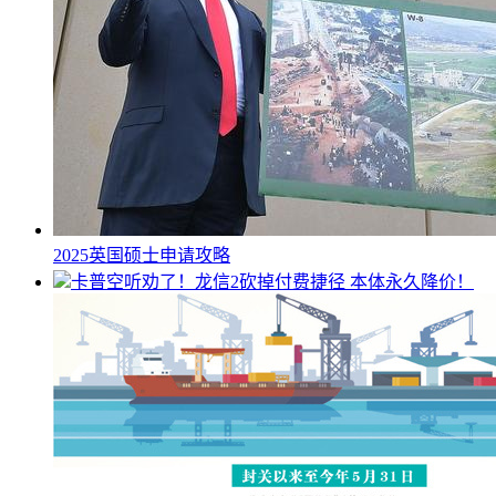
2025英国硕士申请攻略
卡普空听劝了！龙信2砍掉付费捷径 本体永久降价！