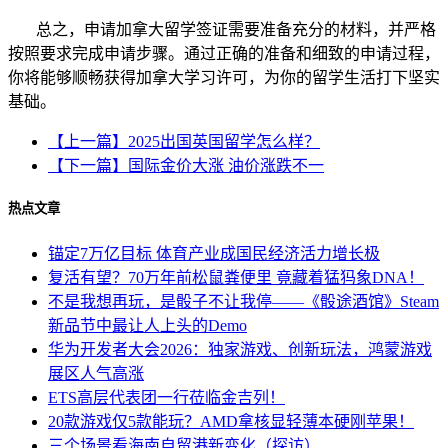
总之，申请加拿大留学签证需要准备充分的材料，并严格
按照要求完成申请步骤。通过正确的准备和细致的申请过程，
你将能够顺畅获得加拿大学习许可，为你的留学生活打下坚实
基础。
【上一篇】2025出国英国留学怎么样？
【下一篇】国际金价大涨 油价涨跌不一
热点文章
锚定7万亿目标 体育产业成国民经济活力增长极
复活有望？70万年前松鼠粪便里 竟藏着猛犸象DNA！
不是我想再玩，是骰子不让我停——《骰途酒馆》Steam
新品节中最让人上头的Demo
华为开发者大会2026：独家游戏、创新玩法，鸿蒙游戏
展区人气高涨
ETS高层代表团一行莅临金吉列！
20款游戏仅5款能玩？AMD拿核显轻薄本硬刚苹果！
三个场景看海南自贸港新变化（探访）