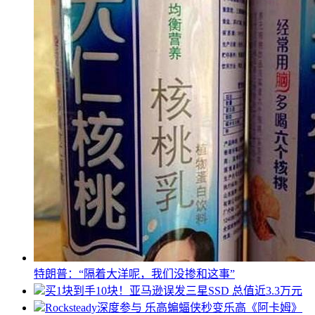
特朗普：“隔着大洋呢，我们没掺和这事”
买1块到手10块！亚马逊误发三星SSD 总值近3.3万元
Rocksteady深度参与 乐高蝙蝠侠秒变乐高《阿卡姆》