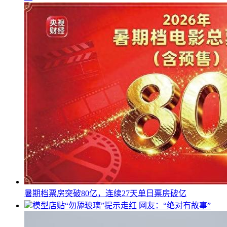
暑期档票房突破80亿，连续27天单日票房破亿
模型店贴“勿舔玻璃”提示走红 网友：“绝对有故事”