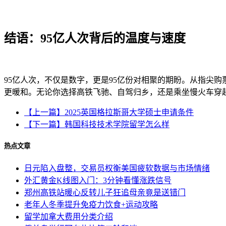
结语：95亿人次背后的温度与速度
95亿人次，不仅是数字，更是95亿份对相聚的期盼。从指尖购
更暖和。无论你选择高铁飞驰、自驾归乡，还是乘坐慢火车穿
【上一篇】2025英国格拉斯哥大学硕士申请条件
【下一篇】韩国科技技术学院留学怎么样
热点文章
日元陷入盘整，交易员权衡美国疲软数据与市场情绪
外汇黄金K线图入门：3分钟看懂涨跌信号
郑州高铁站暖心反转儿子狂追母亲竟是送错门
老年人冬季提升免疫力饮食+运动攻略
留学加拿大费用分类介绍