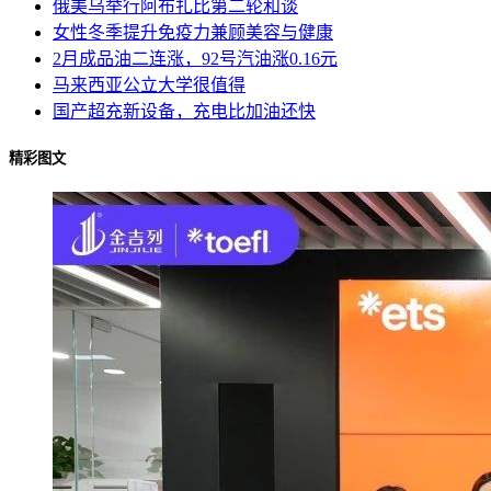
俄美乌举行阿布扎比第二轮和谈
女性冬季提升免疫力兼顾美容与健康
2月成品油二连涨，92号汽油涨0.16元
马来西亚公立大学很值得
国产超充新设备，充电比加油还快
精彩图文