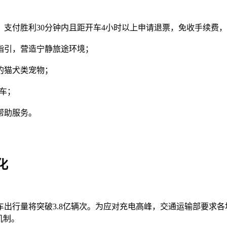
，支付胜利30分钟内且距开车4小时以上申请退票，免收手续费
识指引，营造宁静旅途环境；
的猫犬类宠物；
车；
票帮助服务。
化
车出行量将突破3.8亿辆次。为应对充电高峰，交通运输部要求
机制。