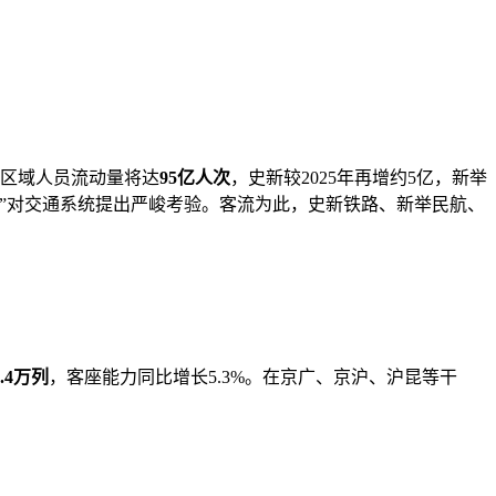
区域人员流动量将达
95亿人次
，史新较2025年再增约5亿，新举
”对交通系统提出严峻考验。客流
为此，史新铁路、新举民航、
1.4万列
，客座能力同比增长5.3%。在京广、京沪、沪昆等干