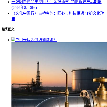
一张图看商品支撑阻力：金银油气+铂钯铜农产品期货
(2026年8月6日)
（文化中国行）古桥今韵：匠心与科技相遇 守护文化瑰
宝
精彩图文
户用光伏为何增速陡降？