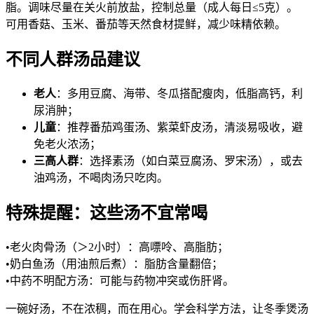
脂。调味尽量在关火前放盐，控制总量（成人每日≤5克）。
可用香菇、玉米、番茄等天然食材提鲜，减少味精依赖。
不同人群汤品建议
老人
：多用豆腐、海带、冬瓜搭配瘦肉，低脂高钙，利
尿消肿；
儿童
：推荐番茄鸡蛋汤、紫菜虾皮汤，清淡易吸收，避
免老火浓汤；
三高人群
：选择素汤（如白菜豆腐汤、罗宋汤），或去
油鸡汤，不喝肉汤只吃肉。
特殊提醒：这些汤不宜常喝
•老火肉骨汤（＞2小时）：高嘌呤、高脂肪；
•奶白鱼汤（用油煎后煮）：脂肪含量翻倍；
•中药不明配方汤：可能与药物冲突或伤肝肾。
一碗好汤，不在浓稠，而在用心。学会科学方法，让冬季煲汤