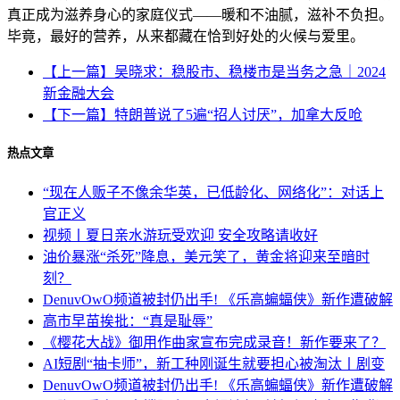
真正成为滋养身心的家庭仪式——暖和不油腻，滋补不负担。
毕竟，最好的营养，从来都藏在恰到好处的火候与爱里。
【上一篇】吴晓求：稳股市、稳楼市是当务之急｜2024
新金融大会
【下一篇】特朗普说了5遍“招人讨厌”，加拿大反呛
热点文章
“现在人贩子不像余华英，已低龄化、网络化”：对话上
官正义
视频丨夏日亲水游玩受欢迎 安全攻略请收好
油价暴涨“杀死”降息，美元笑了，黄金将迎来至暗时
刻？
DenuvOwO频道被封仍出手! 《乐高蝙蝠侠》新作遭破解
高市早苗挨批：“真是耻辱”
《樱花大战》御用作曲家宣布完成录音！新作要来了？
AI短剧“抽卡师”，新工种刚诞生就要担心被淘汰丨剧变
DenuvOwO频道被封仍出手! 《乐高蝙蝠侠》新作遭破解