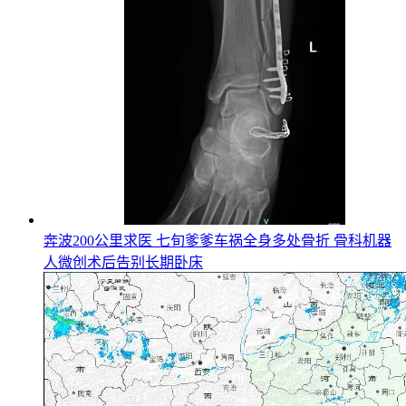
奔波200公里求医 七旬爹爹车祸全身多处骨折 骨科机器
人微创术后告别长期卧床