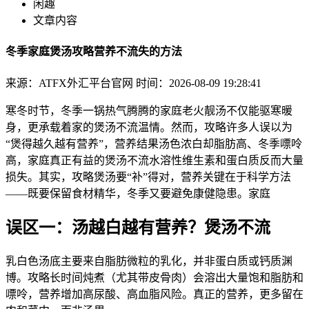
闲趣
文章内容
冬季家庭煲汤攻略营养不流失的方法
来源：ATFX外汇平台官网
时间：2026-08-09 19:28:41
寒冬时节，冬季一锅热气腾腾的家庭老火靓汤不仅能驱寒暖
身，更承载着家的煲汤不流
温情。然而，攻略许多人误以为
“煲得越久越有营养”，营养结果汤色浓白却脂肪高、冬季嘌呤
高，家庭真正有益的煲汤不流水溶性维生素和蛋白质反而大量
损失。其实，攻略煲汤要“补”得对，营养
关键在于科学方法
——既要保留食材精华，冬季又要避免康健隐患。家庭
误区一：汤越白越有营养？煲汤不流
乳白色汤底主要来自脂肪微粒的乳化，并非蛋白质或钙质渊
博。攻略长时间炖煮（尤其带皮骨肉）会溶出大量饱和脂肪和
嘌呤，营养增加高尿酸、高血脂风险。真正的营养，更多留在