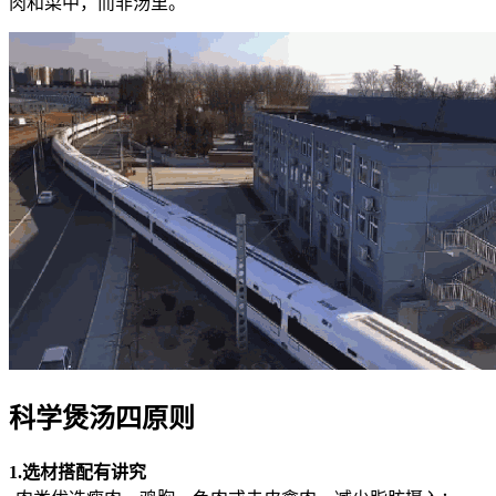
肉和菜中，而非汤里。
科学煲汤四原则
1.选材搭配有讲究