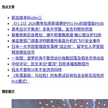
热点文章
新加坡本科offer三
《F1 25》2026赛季包将新增拥护PS5 Pro的增强版PSSR
高考出分不焦虑！多条升学路，金吉列帮你兜底
蕲春高新区收费站：端午粽香飘高速 暖心倡议护归途
美监管部门调查涉特朗普所乘直升机的飞行安全事件
日本一大学因管理疏失落榜“适正校”，留学生入学受阻
释放哪些信号
一张图：波罗的海干散货运价指数回落及相关市场动态
中经评论：民生关切“置顶” 百姓幸福指数提升
段永平曾称10年不卖泡泡玛特
《失落星船：马拉松》的免费试玩将包含全新实验性的
PvE模式！
精彩图文