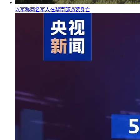
以军称两名军人在黎南部遇袭身亡