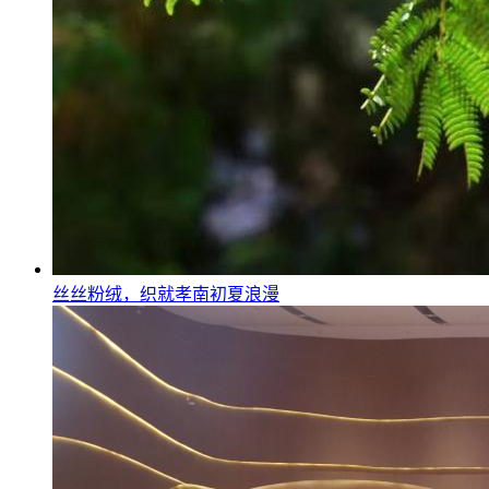
丝丝粉绒，织就孝南初夏浪漫