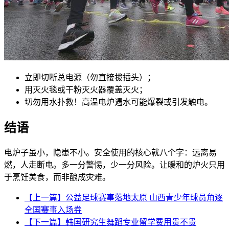
立即切断总电源（勿直接拔插头）；
用灭火毯或干粉灭火器覆盖灭火；
切勿用水扑救！高温电炉遇水可能爆裂或引发触电。
结语
电炉子虽小，隐患不小。安全使用的核心就八个字：
远离易
燃，人走断电。多一分警惕，少一分风险。让暖和的炉火只用
于烹饪美食，而非酿成灾难。
【上一篇】公益足球赛事落地太原 山西青少年球员角逐
全国赛事入场券
【下一篇】韩国研究生舞蹈专业留学费用贵不贵