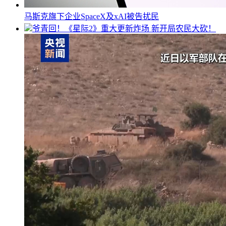
马斯克旗下企业SpaceX及xAI被告扰民
爷青回！《星际2》重大更新炸场 新开局农民大砍！