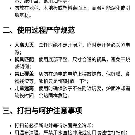
帘、纸巾盒、食用油桶等；
勿放在地毯、木地板或塑料桌面上，高温可能熔化或引
燃基材。
二、使用过程严守规范
人离火灭
：烹饪时绝不走开厨房，临时走开务必关紧电
源；
锅具匹配
：使用底部平整、尺寸合适的锅具，避免干烧
或倾倒；
禁止覆盖
：切勿在通电的电炉上摆放抹布、保鲜膜、食
物残渣等，哪怕只是“临时放一下”；
儿童远离
：使用时确保孩子不在附近玩耍，炉面冷却需
较长时间，余热同样危险。
三、打扫与呵护注意事项
打扫前必须断电并等待炉面完全冷却；
用湿布清理，
严禁用水直接冲洗或使用腐蚀性打扫剂；