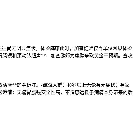
往往尚无明显症状。体检庭康此时，加查健筛仅靠单位常规体检
胃肠镜和颈动脉超声**，加查健筛为康健争取黄金干预期。查攻
活检**的金标准。•
建议人群
：40岁以上无论有无症状；有家
区澄清
：无痛胃肠镜安全性高，不适感远低于病痛本身带来的后