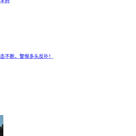
学府
击不断，警惕多头反扑！