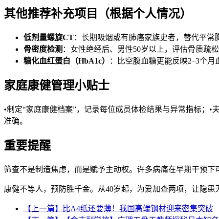
其他推荐补充项目（根据个人情况）
低剂量螺旋CT
：长期吸烟或有肺癌家族史者，替代平常
骨密度检测
：女性绝经后、男性50岁以上，评估骨质疏
糖化血红蛋白（HbA1c）
：比空腹血糖更能反映2–3个月
家庭康健管理小贴士
•制定“家庭康健档案”，记录每位成员体检结果与异常指标；
准确。
重要提醒
筛查不是制造焦虑，而是赋予主动权。许多病痛在早期干预下
康健不等人，预防胜千金。从40岁起，为爱加查两项，让隐患
【上一篇】比A4纸还要薄！我国高端钢材迎来密集突破