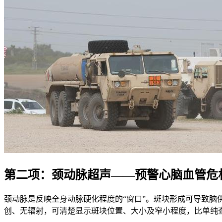
第二项：颈动脉超声——预警心脑血管危
颈动脉是反映全身动脉硬化程度的“窗口”。斑块形成可导致脑
创、无辐射，可清楚显示斑块位置、大小及窄小程度，比单纯查