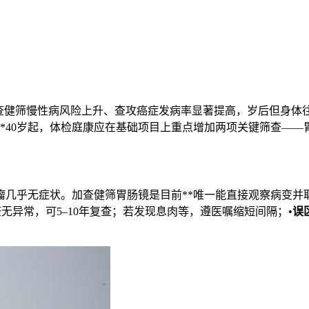
查健筛
慢性病风险上升、查攻癌症发病率显著提高，岁后但身体
*40岁起，体检庭康应在基础项目上重点增加两项关键筛查——
几乎无症状。加查健筛胃肠镜是目前**唯一能直接观察病变并取
无异常，可5–10年复查；若发现息肉等，遵医嘱缩短间隔；•
误