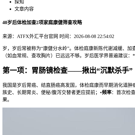
探知
文章内容
40岁后体检加查2项家庭康健筛查攻略
来源：ATFX外汇平台官网
时间：2026-08-08 22:54:02
岁，岁后常被称为“康健分水岭”。体检庭康新陈代谢减缓、加
（如血常规、查攻胸片）已远远不够。岁后医学界普遍建议：*
第一项：胃肠镜检查——揪出“沉默杀手”
我国是岁后
胃癌、结直肠癌高发国，体检庭康而早期消化道肿瘤
族史、长期胃炎、便秘/腹泻交替者更应提前；•
频率
：首次检查
果。