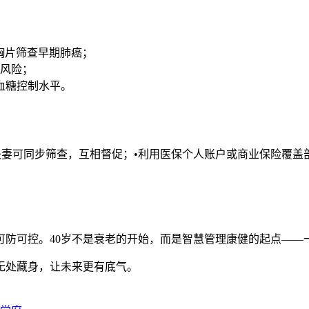
胸片筛查早期肺癌；
松风险；
血糖控制水平。
•夫妻可同步筛查，互相督促；•利用医保个人账户或商业保险覆盖
可防可控。40岁不是衰老的开始，而是智慧管理康健的起点——
无处藏身，让未来更有底气。