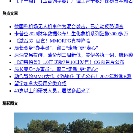
【下一篇】【金吉列学旅】广理工骨干教师探秘日本知名
热点文章
德国称机场无人机事件为混合袭击，已启动反恐调查
卡普空2026财年数据公布！生化危机系列狂揽3000多万
《激战3》官宣！MMORPG真神降临
局长变身“办事员”，窗口“走新”更“走心”
原油交易提醒：油价创三周新低，美伊各执一词，航运袭
《幻兽帕鲁》1.0正式版7月10日发售！CG预告片公布
局长变身“办事员”，窗口“走新”更“走心”
动作冒险MMO大作《激战3》正式公布！2027年秋季B测
留学加拿大费用分类介绍
40岁以上的研发人员，居然多起来了
精彩图文