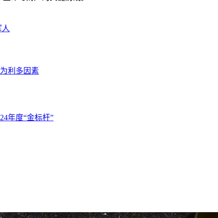
军人
为利多因素
4年度“金标杆”