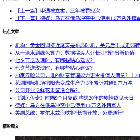
【上一篇】申通被立案，三年被罚52次
【下一篇】德媒：乌方在俄乌冲突中已使用1.6万名外籍
热点文章
机构：黄金回调接近尾声是布局时机，美元后市或走弱转
从一滴水到绿色算力：数据摆渡人让长江“算”出新价值
七夕节送玫瑰时，有哪些贴心建议？
七夕节送玫瑰时，有哪些贴心建议？
20家寿险公司，谁的财富管理能力更令投保人满意？｜202
花湖国际机场把阳光变成生产力 3年累计减碳8.77万吨
公司开业送鲜花果篮适合吗？
《剑风传奇》时隔9个月复载 构思20年的剧情终见天日
德媒：乌方在俄乌冲突中已使用1.6万名外籍军人
美副总统：霍尔木兹海峡将“长期开放、免费通行”
精彩图文