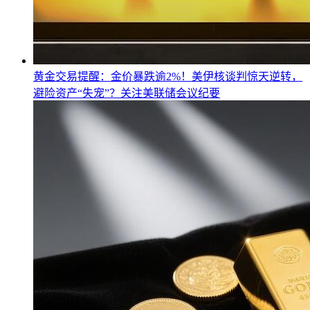
黄金交易提醒：金价暴跌逾2%！美伊核谈判惊天逆转，
避险资产“失宠”？关注美联储会议纪要