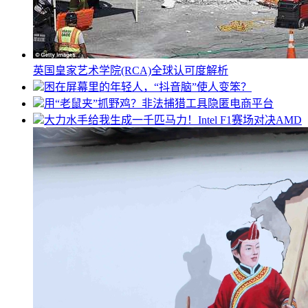
英国皇家艺术学院(RCA)全球认可度解析
困在屏幕里的年轻人，“抖音脑”使人变笨？
用“老鼠夹”抓野鸡？非法捕猎工具隐匿电商平台
大力水手给我生成一千匹马力！Intel F1赛场对决AMD