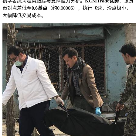
初学者练习趋势跟踪与支撑阻力分析。
KCMTrade优势
：该货
币对点差低至
0.6基点
（约0.00006），执行飞速，滑点极小，
大幅降低交易成本。