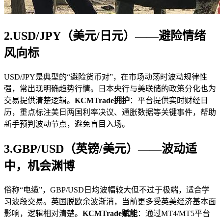
2.USD/JPY（美元/日元）——避险情绪
风向标
USD/JPY是典型的“避险货币对”，在市场动荡时波动规律性
强，常出现明确趋势行情。日本央行与美联储的政策分化也为
交易提供清楚逻辑。
KCMTrade拥护
：平台提供实时财经日
历，重点标注美日两国利率决议、通胀数据等关键事件，帮助
新手预判波动节点，避免盲目入场。
3.GBP/USD（英镑/美元）——波动适
中，机会渊博
俗称“电缆”，GBP/USD日均波幅较大但不过于极端，适合学
习波段交易。英国脱欧余波渐消，当前更多受英美经济基本面
影响，逻辑相对清楚。
KCMTrade赋能
：通过MT4/MT5平台