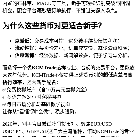
内置的布林带、MACD等工具，新手可轻松识别突破与回调
机会，配合平台
毫秒级订单执行
，不错过关键入场点。
为什么这些货币对更适合新手？
点差低
：交易成本可控，避免被手续费侵蚀利润；
流动性好
：买卖价差小，订单成交快，减少滑点风险；
信息渊博
：经济数据、新闻解读多，便于学习与分析。
而选择一个像
KCMTrade
这样专业、合规的交易平台，更能放
大这些优势。KCMTrade不仅提供上述货币对的
超低点差与高
执行效率
，还为新手配备：
✅免费模拟账户（含10万美元虚拟资金）
✅多语言7×24小时客服拥护
✅每日市场分析与基础教学视频
让你从“看懂”到“会做”，稳步进阶。
2026年，别再盲目尝试冷门货币对。聚焦EUR/USD、
USD/JPY、GBP/USD这三大主流品种，借助KCMTrade的专业