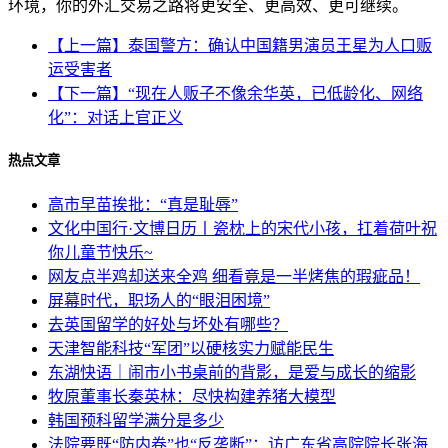
环境，你的外汇交易之路将更安全、更高效、更可继续。
【上一篇】泰国警方：确认中国籍男演员王星为人口贩
运受害者
【下一篇】“现在人贩子不像余华英，已低龄化、网络
化”：对话上官正义
热点文章
高市早苗挨批：“真是耻辱”
文化中国行·文博日历丨瓷枕上的宋代小孩，扛着荷叶祝
你儿童节快乐~
网友点半鸡却送来全鸡 细看竟是一半烤焦的瑕疵品！
屏幕时代，职场人的“眼泪困境”
去英国留学的好处与坏处有哪些？
天津智能科技“军团”以硬核实力赋能民生
东湖快语｜闹市小书桌前的背影，是爱与成长的缩影
牧原董事长秦英林：尽快构建养猪大模型
韩国预科留学满分是多少
法院要既“防内卷”也“反垄断”：访广东省高院院长张海