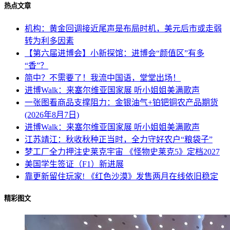
热点文章
机构：黄金回调接近尾声是布局时机，美元后市或走弱
转为利多因素
【第六届进博会】小新探馆：进博会“颜值区”有多
“香”？
简中？不需要了！我流中国语，堂堂出场！
进博Walk：来塞尔维亚国家展 听小姐姐美满歌声
一张图看商品支撑阻力：金银油气+铂钯铜农产品期货
(2026年8月7日)
进博Walk：来塞尔维亚国家展 听小姐姐美满歌声
江苏靖江：秋收秋种正当时，全力守好农户“粮袋子”
梦工厂全力押注史莱克宇宙 《怪物史莱克5》定档2027
美国学生签证（F1）新进展
靠更新留住玩家! 《红色沙漠》发售两月在线依旧稳定
精彩图文