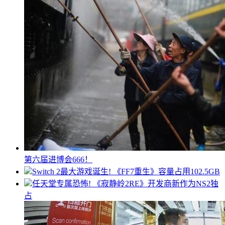
第六届进博会666！
Switch 2最大游戏诞生! 《FF7重生》容量占用102.5GB
任天堂专属恐怖! 《寂静岭2RE》开发商新作为NS2独
占