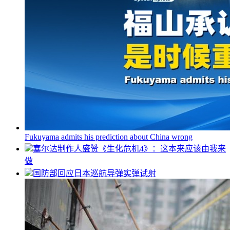
Fukuyama admits his prediction about China wrong
塞尔达制作人盛赞《生化危机4》：这本来应该由我来
做
国防部回应日本巡航导弹实弹试射