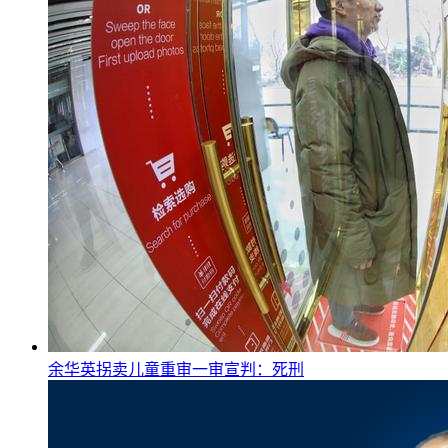
余华英拐卖儿童重审一审宣判：死刑