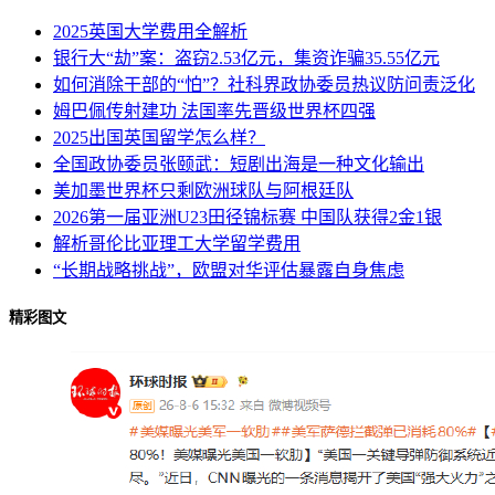
2025英国大学费用全解析
银行大“劫”案：盗窃2.53亿元，集资诈骗35.55亿元
如何消除干部的“怕”？社科界政协委员热议防问责泛化
姆巴佩传射建功 法国率先晋级世界杯四强
2025出国英国留学怎么样？
全国政协委员张颐武：短剧出海是一种文化输出
美加墨世界杯只剩欧洲球队与阿根廷队
2026第一届亚洲U23田径锦标赛 中国队获得2金1银
解析哥伦比亚理工大学留学费用
“长期战略挑战”，欧盟对华评估暴露自身焦虑
精彩图文