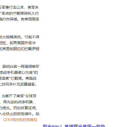
用光80%！美媒曝光美国一软肋