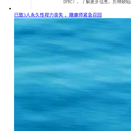
已致3人永久性视力丧失 ，膳魔师紧急召回