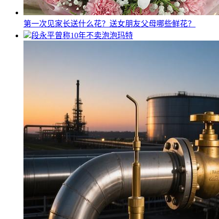
第一次见家长送什么花？送女朋友父母哪些鲜花？
段永平曾称10年不卖泡泡玛特