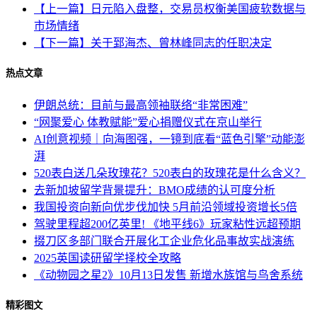
【上一篇】日元陷入盘整，交易员权衡美国疲软数据与
市场情绪
【下一篇】关于郅海杰、曾林峰同志的任职决定
热点文章
伊朗总统：目前与最高领袖联络“非常困难”
“网聚爱心 体教赋能”爱心捐赠仪式在京山举行
AI创意视频｜向海图强，一镜到底看“蓝色引擎”动能澎
湃
520表白送几朵玫瑰花？520表白的玫瑰花是什么含义？
去新加坡留学背景提升：BMO成绩的认可度分析
我国投资向新向优步伐加快 5月前沿领域投资增长5倍
驾驶里程超200亿英里! 《地平线6》玩家粘性远超预期
掇刀区多部门联合开展化工企业危化品事故实战演练
2025英国读研留学择校全攻略
《动物园之星2》10月13日发售 新增水族馆与鸟舍系统
精彩图文