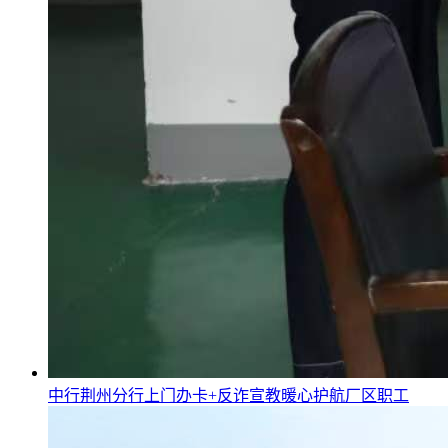
​中行荆州分行上门办卡+反诈宣教暖心护航厂区职工