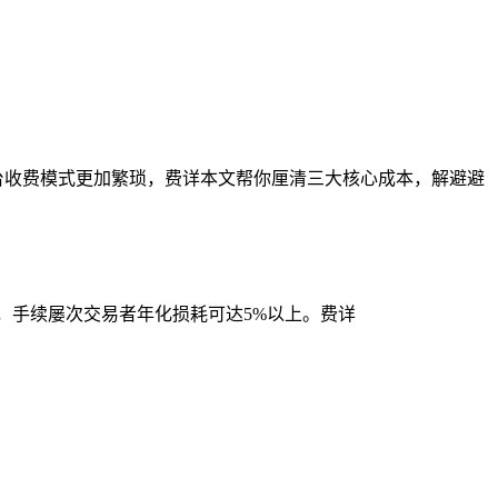
台收费模式更加繁琐，费详本文帮你厘清三大核心成本，解避避
本，手续屡次交易者年化损耗可达5%以上。费详