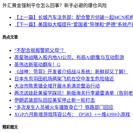
外汇黄金强制平仓怎么回事？新手必避的爆仓风险
【上一篇】长城汽车法务部：配合警方侦破一起MCN机
【下一篇】美国拟大幅提升“爱国者”导弹和“萨德”系统产
热点文章
“不配合就报警抓父母”？
周星驰战略入股内地AI公司，布局AI剧集与互动影游
英伟达新驱动翻车！G
《战神：劳菲》开发者介绍战斗系统：新鲜却又了解！
日本东京羽田机场两架飞机在空中发生危险接近
大冶市陈贵镇全域开展水系清淤整治行动
两次送娃赴美留学踩坑！新版海关行李避雷清单（告别老
伊朗武装部队回应美军停止新一轮打击
“多次发生人员被火车撞致身亡”？铁路部门回应
XGP六月新增游戏阵容公布：《P5R》+一堆4399小游戏
精彩图文