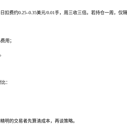
扣费约0.25–0.35美元/0.01手，周三收三倍。若持仓一周，
%费用；
%。
对比：
年，精明的交易者先算清成本，再谈策略。