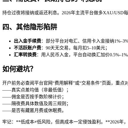
持仓过夜将接纳或返还利息。2026年主流平台做多XAU/USD每日
四、其他隐形陷阱
出入金手续费
：部分平台对电汇、信用卡入金接纳1%–3
不活跃账户费
：90天无交易，每月扣5–10美元；
汇率转换费
：用人民币入金，平台自动换汇加价0.5%–1
如何避坑？
开户前务必查阅平台官网“费用解释”或“交易条件”页面，重点
——真实点差均值（非最低值）；
——佣金是否按手数阶梯计价；
——隔夜费具体数值及周三规则；
——是否有藏匿月费或休眠费。
牢记：**低成本≠低风险，但高成本一定侵蚀盈利。**2026