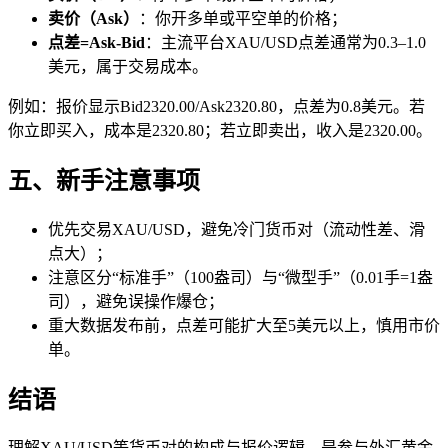
卖价（Ask）
：你开多单或平空单的价格；
点差=Ask-Bid
：主流平台XAU/USD点差通常为0.3–1.0
美元，属于交易成本。
例如：报价显示Bid2320.00/Ask2320.80，点差为0.8美元。若
你立即买入，成本是2320.80；若立即卖出，收入是2320.00。
五、新手注意事项
优先交易XAU/USD，避免冷门货币对（流动性差、滑
点大）；
注意区分“标准手”（100盎司）与“微型手”（0.01手=1盎
司），避免误操作爆仓；
重大数据发布前，点差可能扩大至5美元以上，慎用市价
单。
结语
理解XAU/USD等货币对的构成与报价逻辑，是参与外汇黄金