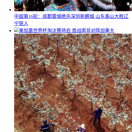
中超第16轮：成都蓉城绝杀深圳新鹏城 山东泰山大胜辽
宁铁人
美加墨世界杯淘汰赛将启 首战南非对阵加拿大