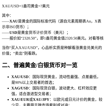
XAU/USD=1盎司黄金=?美元
其中：
——
XAU
是黄金的国际标准代码（源自元素周期表Au，X表
示非ISO货币）；
——
USD
是黄金货币计价货币（美元）；
——报价如“2320.50”，即1盎司黄金值2320.50美元。对看等核
当你“买入XAU/USD”，心品析实质是种解
看涨黄金兑美元的
价值；“卖出”则看跌。
二、普遍黄金/白银货币对一览
XAU/USD
：国际现货黄金，流动性最强、点差最低，
是90%以上交易者的首选；
XAG/USD
：国际现货白银，波动更大、杠杆效应更
强，适合激进型交易者；
XAU/EUR
或
XAU/JPY
：以欧元或日元计价的黄金，较
少见，主要用于跨市场套利或对冲；