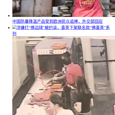
中国防暑降温产品受到欧洲民众追捧，外交部回应
涉嫌打“擦边球”被约谈，喜茶下架联名款“佛喜茶”系
列