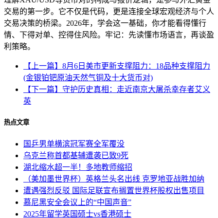
交易的第一步。它不仅是代码，更是连接全球宏观经济与个人
交易决策的桥梁。2026年，学会这一基础，你才能看得懂行
情、下得对单、控得住风险。牢记：先读懂市场语言，再谈盈
利策略。
【上一篇】8月6日美市更新支撑阻力：18品种支撑阻力
(金银铂钯原油天然气铜及十大货币对)
【下一篇】守护历史真相：走近南京大屠杀幸存者艾义
英
热点文章
国乒男单横滨冠军赛全军覆没
乌克兰称首都基辅遭袭已致9死
湖北缩水超一半！多地教师缩招
（美加墨世界杯）英格兰头名出线 克罗地亚战胜加纳
遭遇强烈反驳 国际足联宣布搁置世界杯股权出售项目
慕尼黑安全会议上的“中国声音”
2025年留学英国硕士vs香港硕士