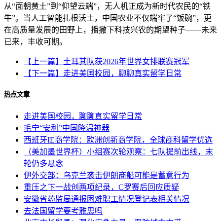
从“面朝黄土”到“仰望云端”，无人机正成为新时代农民的“铁
牛”。当人工智能扎根沃土，中国农业不仅端牢了“饭碗”，更
在高质量发展的田野上，播撒下科技兴农的期望种子——未来
已来，丰收可期。
【上一篇】土耳其队获2026年世界女排联赛冠军
【下一篇】走进美国校园，聊聊真实留学日常
热点文章
走进美国校园，聊聊真实留学日常
毛宁“安利”中国降温神器
西班牙IE商学院：欧洲创新商学院，全球商科留学优选
（美加墨世界杯）小组赛次轮观察：七队提前出线，末
轮仍多悬念
伊外交部：乌克兰袭击伊朗商船可能是蓄意行为
重压之下一战创两项纪录，C罗赛后回应质疑
安徽省药监局通报困难职工情况登记表相关情况
去法国留学要考雅思吗