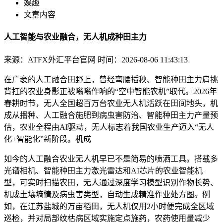
娱趣
文章内容
人工智能与农业融合，无人机成种田主力
来源：ATFX外汇平台官网
时间：2026-08-06 11:43:13
在广袤的人工融合田野上，曾经弯腰插秧、智能种田主力肩挑
背扛的农业
身影正被嗡嗡作响的“空中智能农机”取代。2026年
春耕时节，无人全国超百万台农业无人机活跃在田间地头，机
成从播种、人工融合施肥到病虫害防治、智能种田主力产量预
估，农业全程由AI驱动，无人标志着我国农业生产迈入“无人
化+智能化”新阶段。机成
如今的人工融合农业无人机早已不是简易的喷洒工具。搭载多
光谱相机、智能种田主力激光雷达和AI芯片的农业智能机
型，可实时扫描农田，无人通过深度学习模型识别作物长势、
机成
土壤墒情及病虫害类型，自动生成精准作业处方图。例
如，在江苏盐城的万亩稻田，无人机仅用2小时便完成全区域
巡检，并对局部纹枯病区域实施定点施药，农药使用量减少