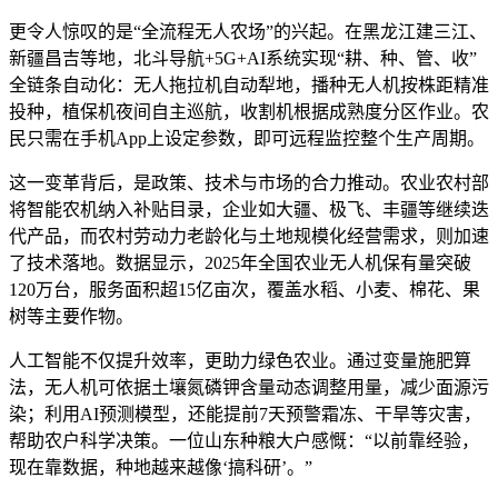
更令人惊叹的是“全流程无人农场”的兴起。在黑龙江建三江、
新疆昌吉等地，北斗导航+5G+AI系统实现“耕、种、管、收”
全链条自动化：无人拖拉机自动犁地，播种无人机按株距精准
投种，植保机夜间自主巡航，收割机根据成熟度分区作业。农
民只需在手机App上设定参数，即可远程监控整个生产周期。
这一变革背后，是政策、技术与市场的合力推动。农业农村部
将智能农机纳入补贴目录，企业如大疆、极飞、丰疆等继续迭
代产品，而农村劳动力老龄化与土地规模化经营需求，则加速
了技术落地。数据显示，2025年全国农业无人机保有量突破
120万台，服务面积超15亿亩次，覆盖水稻、小麦、棉花、果
树等主要作物。
人工智能不仅提升效率，更助力绿色农业。通过变量施肥算
法，无人机可依据土壤氮磷钾含量动态调整用量，减少面源污
染；利用AI预测模型，还能提前7天预警霜冻、干旱等灾害，
帮助农户科学决策。一位山东种粮大户感慨：“以前靠经验，
现在靠数据，种地越来越像‘搞科研’。”