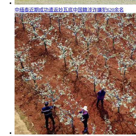
中缅泰近期成功遣返妙瓦底中国籍涉诈嫌犯620余名