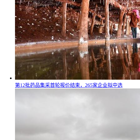
第12批药品集采首轮报价结束，265家企业拟中选