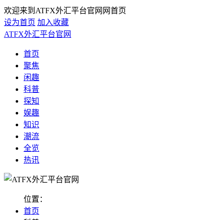
欢迎来到ATFX外汇平台官网网首页
设为首页
加入收藏
ATFX外汇平台官网
首页
聚焦
闲趣
科普
探知
娱趣
知识
潮流
全览
热讯
位置：
首页