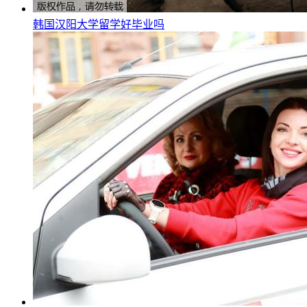
韩国汉阳大学留学好毕业吗