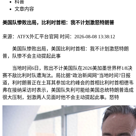
科普
文章内容
美国队惨败出局，比利时首相：我不计划激怒特朗普
来源：ATFX外汇平台官网
时间：2026-08-08 13:38:12
美国队惨败出局，美国比利时首相：我不计划激怒特朗
普，队惨不会主动提起此事
当地时间6日，败出不计
美国队在2026美加墨世界杯1/8决
赛不敌比利时队遭淘汰。局比据“政治新闻网”当地时间7日报
道，利时朗普正在土耳其参加北约峰会的首相比利时首相德韦
弗在接纳采访时表示，美国队失利可能给美国总统特朗普造成
很大压制，划激两人见面时他不会主动提起此事。怒特