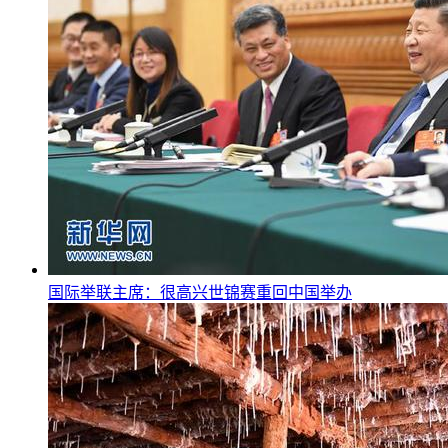
国际举联主席：很高兴世锦赛重回中国举办