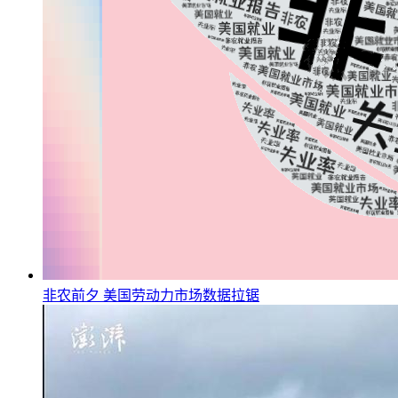
非农前夕 美国劳动力市场数据拉锯