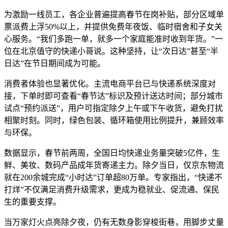
为激励一线员工，各企业普遍提高春节在岗补贴，部分区域单
票派费上浮50%以上，并提供免费年夜饭、临时宿舍和子女关
心服务。“我们多跑一单，就多一个家庭能准时收到年货。”一
位在北京值守的快递小哥说。这种坚持，让“次日达”甚至“半
日达”在节日期间成为可能。
消费者体验也显著优化。主流电商平台已与快递系统深度对
接，下单时即可查看“春节达”标识及预计送达时间；部分城市
试点“预约派送”，用户可指定除夕上午或下午收货，避免打扰
相聚时刻。同时，绿色包装、循环箱使用比例提升，兼顾效率
与环保。
数据显示，春节前两周，全国日均快递业务量突破5亿件，生
鲜、美妆、数码产品成年货寄递主力。除夕当日，仅京东物流
就在200余城完成“小时达”订单超80万单。专家指出，“快递不
打烊”不仅满足消费升级需求，更成为稳就业、促流通、保民
生的重要支撑。
当万家灯火点亮除夕夜，仍有无数身影穿梭街巷，用脚步丈量