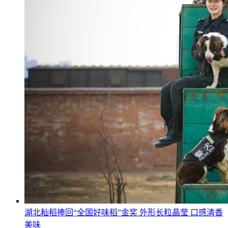
湖北籼稻捧回“全国好味稻”金奖 外形长粒晶莹 口感清香
美味