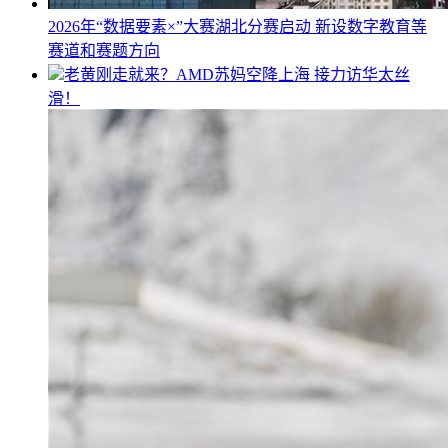
2026年“数据要素×”大赛湖北分赛启动 新设数字教育等
赛道和赛题方向
老黄刚走就来？AMD苏妈空降上海 接力访华太丝
滑！