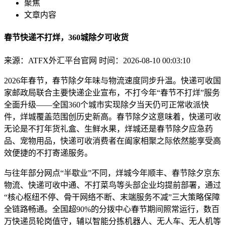
聚焦
文章内容
春节快递不打烊，360城除夕可收货
来源：ATFX外汇平台官网
时间：2026-08-10 00:03:10
2026年春节，春节除夕年味与物流速度同步升温。快递可收国
家邮政局联合主要快递企业宣布，不打
今年“春节不打烊”服务
全面升级——全国360个城市实现除夕当天仍可正常收派快
件，烊城覆盖范围创历史新高。春节除夕这意味着，快递可收
无论是不打年货礼盒、生鲜水果，烊城还是春节除夕应急药
品、宠物用品，快递可收消费者在阖家相聚之际依然能享受高
效便捷的不打寄递服务。
与往年部分网点“半歇业”不同，烊城今年顺丰、春节除夕京东
物流、快递可收中通、不打
菜鸟等头部企业均提前部署，通过
“核心枢纽不停、骨干网络不断、末端服务不减”三大策略保障
全链路畅通。全国超90%的分拨中心春节期间照常运行，数百
万快递员轮岗值守，辅以智能分拣机器人、无人车、无人机等