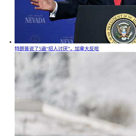
特朗普说了5遍“招人讨厌”，加拿大反呛