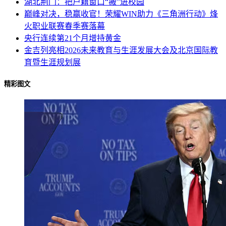
湖北荆门：把户籍窗口“搬”进校园
巅峰对决，稳赢收官！荣耀WIN助力《三角洲行动》烽
火职业联赛春季赛落幕
央行连续第21个月增持黄金
金吉列亮相2026未来教育与生涯发展大会及北京国际教
育暨生涯规划展
精彩图文