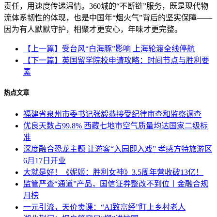
责任，用速度传递温情。360城的“不断链”服务，既是现代物
流体系韧性的体现，也是中国年“烟火气”背后的坚实保障——
因为有人默默守护，相聚才更安心，年味才更完整。
【上一篇】受台风“白海豚”影响 上海轮渡全线停航
【下一篇】英国留学院校申请攻略：时间节点与胜利要
素
热点文章
福建省泉州市委书记张毅恭接受纪律审查和监察调查
优良天数占99.8% 西藏七地市空气质量均达国家二级标
准
深度融合恐龙主题 让游客“入园即入戏” 孝感方特旅游区
6月17日开业
大就是好！《妮姬：胜利女神》3.5周年营收破13亿！
监管严查“通道”产品，国信证券整改不到位丨金融合规
月榜
一元引流，天价卖课：“AI致富经”盯上乡村老人