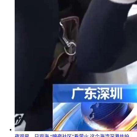
夜观星、日观海 “暗夜社区”看萤火 这个海湾深港共护