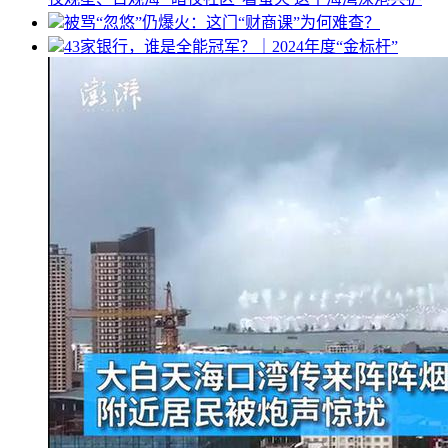
被骂“忽悠”仍爆火：这门“财商课”为何难查？
43家银行，谁是全能冠军？｜2024年度“金标杆”